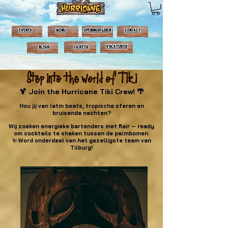
events
menu
OPENINGSTIJDEN
contact
Vacatures
Blogs
Tickets
Step into the world of Tiki
🍹 Join the Hurricane Tiki Crew! 🌴
Hou jij van latin beats, tropische sferen en
bruisende nachten?
Wij zoeken energieke bartenders met flair – ready
om cocktails te shaken tussen de palmbomen.
✨ Word onderdeel van het gezelligste team van
Tilburg!