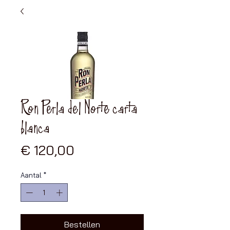
Ron Perla del Norte carta
blanca
Prijs
€ 120,00
Aantal
*
Bestellen