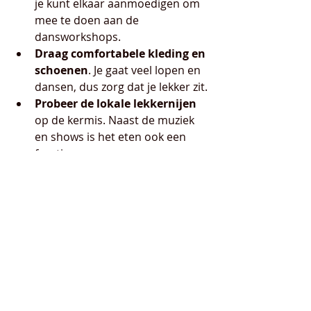
je kunt elkaar aanmoedigen om 
mee te doen aan de 
dansworkshops.
Draag comfortabele kleding en 
schoenen
. Je gaat veel lopen en 
dansen, dus zorg dat je lekker zit.
Probeer de lokale lekkernijen
op de kermis. Naast de muziek 
en shows is het eten ook een 
feestje.
Volg Capt. J's Hurricane en De 
Lollipop op social media
 voor 
de laatste updates en extra 
verrassingen.