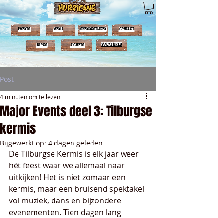
events
menu
OPENINGSTIJDEN
contact
Vacatures
Blogs
Tickets
Post
4 minuten om te lezen
Major Events deel 3: Tilburgse
kermis
Bijgewerkt op:
4 dagen geleden
De Tilburgse Kermis is elk jaar weer 
hét feest waar we allemaal naar 
uitkijken! Het is niet zomaar een 
kermis, maar een bruisend spektakel 
vol muziek, dans en bijzondere 
evenementen. Tien dagen lang 