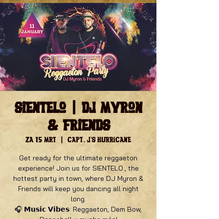
Sientelo | DJ Myron
& friends
za 15 mrt
  |  
Capt. J's Hurricane
Get ready for the ultimate reggaeton
experience! Join us for SIENTELO., the
hottest party in town, where DJ Myron &
Friends will keep you dancing all night
long.
🎧 𝗠𝘂𝘀𝗶𝗰 𝗩𝗶𝗯𝗲𝘀: Reggaeton, Dem Bow,