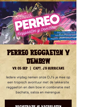
PERREO Reggaeton y
Dembow
vr 05 sep
  |  
Capt. J's Hurricane
Iedere vrijdag nemen onze DJ's je mee op
een tropisch avontuur met de lekkerste
reggaeton en dem bow in combinatie met
bachata, salsa en merengue.