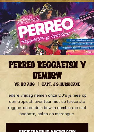
PERREO Reggaeton y
Dembow
vr 08 aug
  |  
Capt. J's Hurricane
Iedere vrijdag nemen onze DJ's je mee op
een tropisch avontuur met de lekkerste
reggaeton en dem bow in combinatie met
bachata, salsa en merengue.