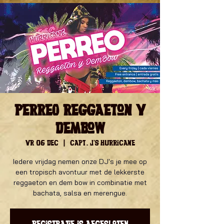
PERREO Reggaeton y
Dembow
vr 06 dec
  |  
Capt. J's Hurricane
Iedere vrijdag nemen onze DJ's je mee op
een tropisch avontuur met de lekkerste
reggaeton en dem bow in combinatie met
bachata, salsa en merengue.