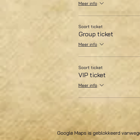
Meer info
Soort ticket
Group ticket
Meer info
Soort ticket
VIP ticket
Meer info
Google Maps is geblokkeerd vanwege j