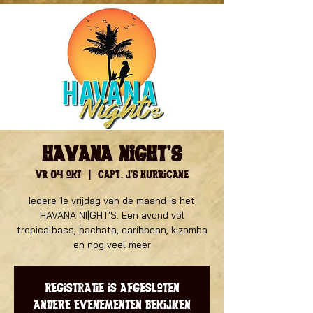
Havana Night's
vr 04 okt
  |  
Capt. J's Hurricane
Iedere 1e vrijdag van de maand is het
HAVANA NI|GHT'S. Een avond vol
tropicalbass, bachata, caribbean, kizomba
en nog veel meer
Registratie is afgesloten
Andere evenementen bekijken