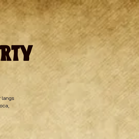
arty
 langs
Soca,