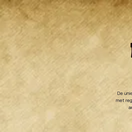
De uni
met re
a