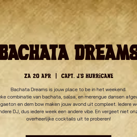
Bachata Dream
za 20 apr
  |  
Capt. J's Hurricane
Bachata Dreams is jouw place to be in het weekend.
eke combinatie van bachata, salsa, en merengue dansen afge
ggaeton en dem bow maken jouw avond uit compleet. Iedere w
ndere DJ, dus iedere week een andere vibe. En vergeet niet on
overheerlijke cocktails uit te proberen!