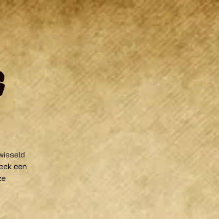
s
wisseld
eek een
ze