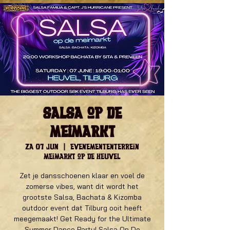
Salsa op de
Meimarkt
za 07 jun
  |  
Evenemententerrein
Meimarkt op De Heuvel
Zet je dansschoenen klaar en voel de
zomerse vibes, want dit wordt het
grootste Salsa, Bachata & Kizomba
outdoor event dat Tilburg ooit heeft
meegemaakt! Get Ready for the Ultimate
Summer Dance Party! Salsa Op De