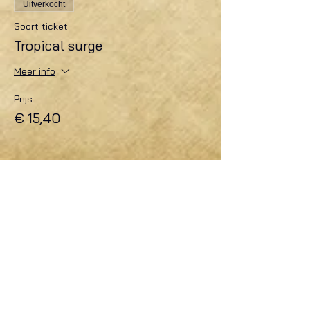
Uitverkocht
Soort ticket
Tropical surge
Meer info
Prijs
€ 15,40
Uitverkocht
Soort ticket
Full fiësta
Meer info
Prijs
€ 15,40