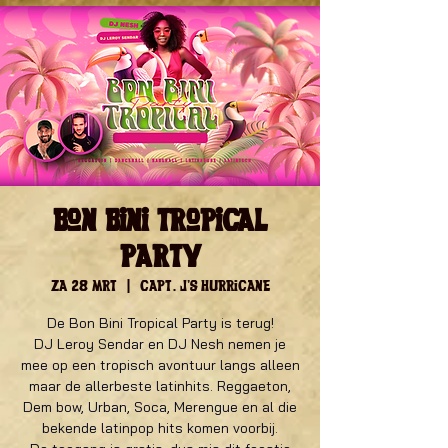
Bon Bini Tropical
Party
za 28 mrt
  |  
Capt. J's Hurricane
De Bon Bini Tropical Party is terug!
DJ Leroy Sendar en DJ Nesh nemen je
mee op een tropisch avontuur langs alleen
maar de allerbeste latinhits. Reggaeton,
Dem bow, Urban, Soca, Merengue en al die
bekende latinpop hits komen voorbij.